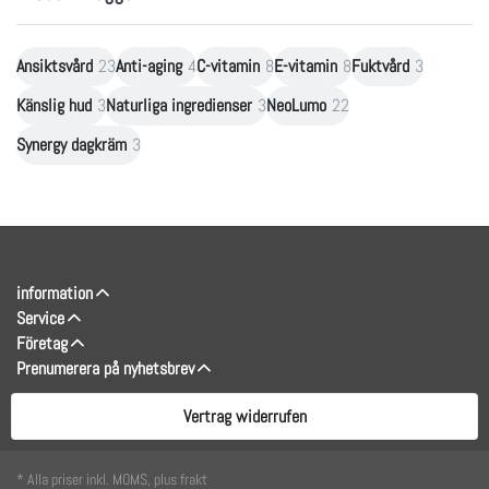
Ansiktsvård
23
Anti-aging
4
C-vitamin
8
E-vitamin
8
Fuktvård
3
Känslig hud
3
Naturliga ingredienser
3
NeoLumo
22
Synergy dagkräm
3
information
Service
Företag
Prenumerera på nyhetsbrev
Vertrag widerrufen
* Alla priser inkl. MOMS, plus frakt