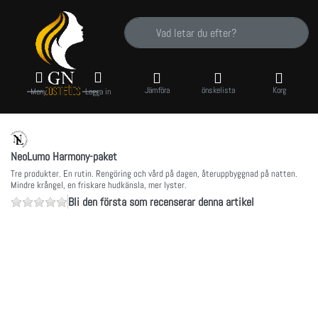
Ange en sökterm. De första resultaten visas a
Jämföra
önskelista
Korg
Meny
Logga in
NeoLumo Harmony-paket
Tre produkter. En rutin. Rengöring och vård på dagen, återuppbyggnad på natten.
Mindre krångel, en friskare hudkänsla, mer lyster.
Bli den första som recenserar denna artikel