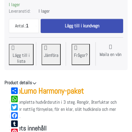
I lager
Leveranstid:
I lager
NeoLumo Harmony-paket till EUR 249,95, mängd 1.
Antal.:
1
Lägg till i kundvagn
Maila en vän
Lägg till i
Jämföra
Frågor?
lista
Product details
NeoLumo Harmony-paket
Share
Din kompletta hudvårdsrutin i 3 steg. Rengör, återfuktar och
WhatsApp
stödjer nattlig förnyelse, för en klar, slät hudkänsla och mer
Twitter
lyster.
Facebook
Setets innehåll
Tumblr