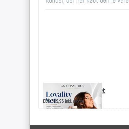
Kunder, der har købt denne vare
NeoLumo Loyalitetssæt
EUR 349,95 inkl. moms