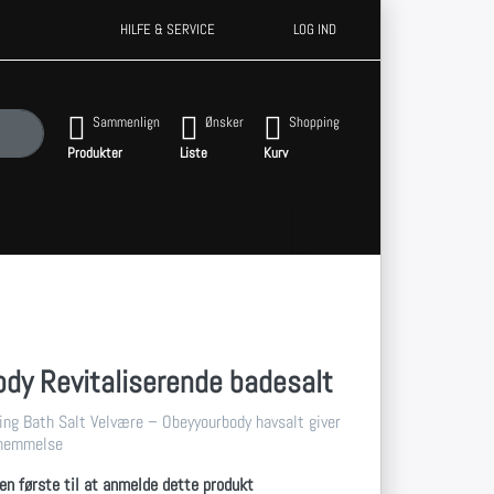
HILFE & SERVICE
LOG IND
le resultater frem.
Sammenlign
Ønsker
Shopping
Produkter
Liste
Kurv
dy Revitaliserende badesalt
ing Bath Salt Velvære – Obeyyourbody havsalt giver
rnemmelse
en første til at anmelde dette produkt