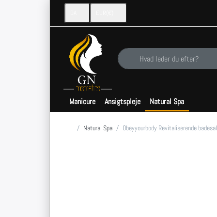
DA
EUR
(€)
Indtast et søgeord. De første resu
Manicure
Ansigtspleje
Natural Spa
Startside
Natural Spa
Obeyyourbody Revitaliserende badesal