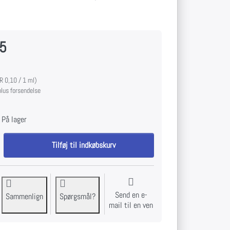
95
R 0,10 / 1 ml)
lus forsendelse
På lager
Obeyyourbody Revitaliserende badesalt til EUR 29,95, mængde 1.
Tilføj til indkøbskurv
Send en e-
Sammenlign
Spørgsmål?
mail til en ven