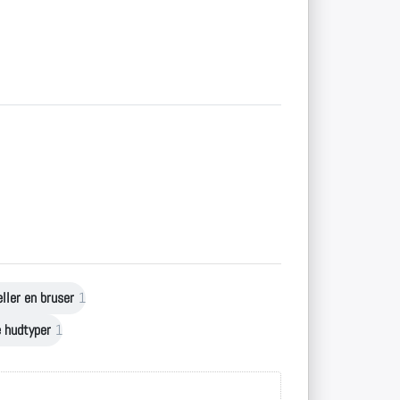
eller en bruser
1
e hudtyper
1