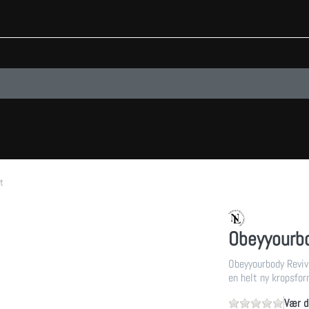
ltater vises automatisk, mens du skriver. Tryk på Enter-tasten for at få al
t
Obeyyourbo
Obeyyourbody Reviv
en helt ny kropsfo
Vær d