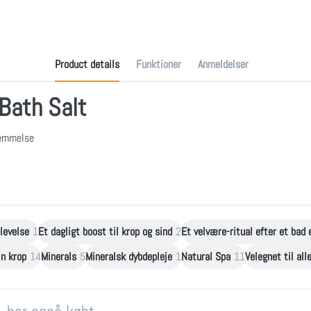
Product details
Funktioner
Anmeldelser
Bath Salt
nemmelse
levelse
1
Et dagligt boost til krop og sind
2
Et velvære-ritual efter et bad 
in krop
14
Minerals
5
Mineralsk dybdepleje
1
Natural Spa
11
Velegnet til all