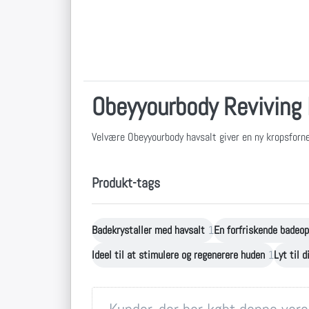
Obeyyourbody Reviving 
Velvære Obeyyourbody havsalt giver en ny kropsfor
Produkt-tags
Badekrystaller med havsalt
1
En forfriskende badeop
Ideel til at stimulere og regenerere huden
1
Lyt til d