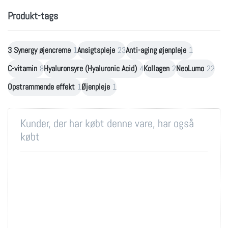
Produkt-tags
3 Synergy øjencreme
1
Ansigtspleje
23
Anti-aging øjenpleje
1
C-vitamin
8
Hyaluronsyre (Hyaluronic Acid)
4
Kollagen
2
NeoLumo
22
Opstrammende effekt
1
Øjenpleje
1
Kunder, der har købt denne vare, har også
købt