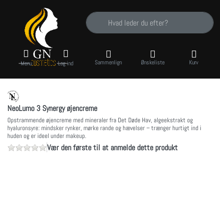
Indtast et søgeord. De første resultater vise
Sammenlign
Ønskeliste
Kurv
Menu
Log ind
NeoLumo 3 Synergy øjencreme
Opstrammende øjencreme med mineraler fra Det Døde Hav, algeekstrakt og
hyaluronsyre: mindsker rynker, mørke rande og hævelser – trænger hurtigt ind i
huden og er ideel under makeup.
Vær den første til at anmelde dette produkt