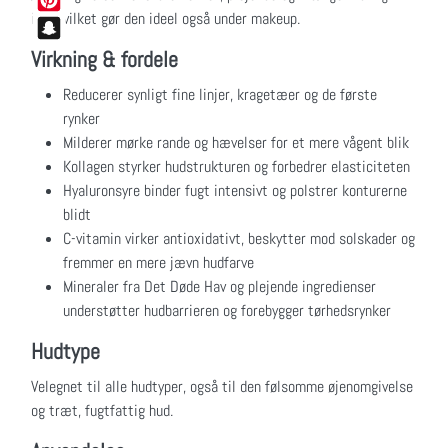
ind, hvilket gør den ideel også under makeup.
Pinterest
Snapchat
Virkning & fordele
Reducerer synligt fine linjer, kragetæer og de første
rynker
Milderer mørke rande og hævelser for et mere vågent blik
Kollagen styrker hudstrukturen og forbedrer elasticiteten
Hyaluronsyre binder fugt intensivt og polstrer konturerne
blidt
C-vitamin virker antioxidativt, beskytter mod solskader og
fremmer en mere jævn hudfarve
Mineraler fra Det Døde Hav og plejende ingredienser
understøtter hudbarrieren og forebygger tørhedsrynker
Hudtype
Velegnet til alle hudtyper, også til den følsomme øjenomgivelse
og træt, fugtfattig hud.