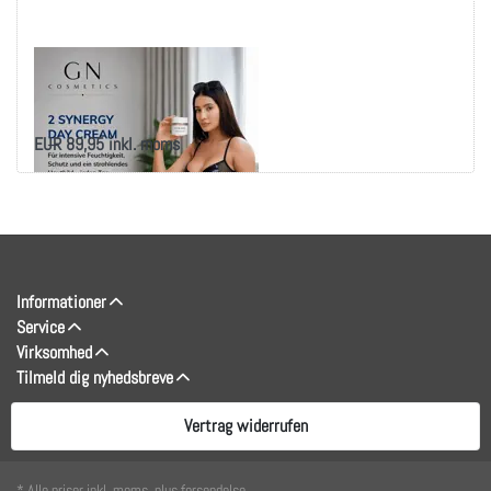
NeoLumo 2 Synergy
dagcreme
EUR 89,95 inkl. moms
Informationer
Service
Virksomhed
Tilmeld dig nyhedsbreve
Vertrag widerrufen
* Alle priser inkl. moms, plus forsendelse