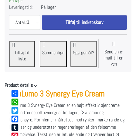
På lager
Leveringstid:
På lager
NeoLumo 3 Synergy øjencreme til EUR 99,95, mæng
Antal.:
1
Tilføj til indkøbskurv
Send en e-
Tilføj til
Sammenlign
Spørgsmål?
mail til en
liste
ven
Product details
NeoLumo 3 Synergy Eye Cream
Share
NeoLumo 3 Synergy Eye Cream er en højt effektiv øjencreme
WhatsApp
med en tredobbelt synergi af kollagen, C-vitamin og
Twitter
hyaluronsyre. Formlen er målrettet mod rynker, mørke rande og
Facebook
hævelser og understøtter regenereringen af den følsomme
øjenomgivelse. Teksturen er let, plejende og trænger hurtigt
Tumblr