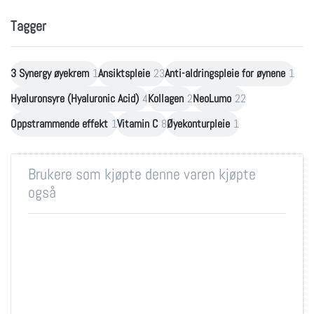
Tagger
3 Synergy øyekrem
1
Ansiktspleie
23
Anti-aldringspleie for øynene
1
Hyaluronsyre (Hyaluronic Acid)
4
Kollagen
2
NeoLumo
22
Oppstrammende effekt
1
Vitamin C
8
Øyekonturpleie
1
Brukere som kjøpte denne varen kjøpte
også