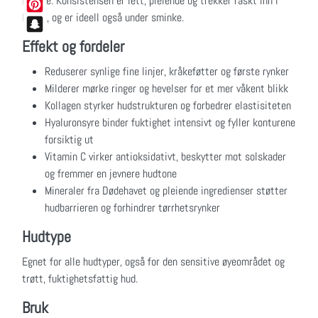
øynene. Konsistensen er lett, pleiende og trekker raskt inn i
Tumblr
huden, og er ideell også under sminke.
Pinterest
Snapchat
Effekt og fordeler
Reduserer synlige fine linjer, kråkeføtter og første rynker
Milderer mørke ringer og hevelser for et mer våkent blikk
Kollagen styrker hudstrukturen og forbedrer elastisiteten
Hyaluronsyre binder fuktighet intensivt og fyller konturene
forsiktig ut
Vitamin C virker antioksidativt, beskytter mot solskader
og fremmer en jevnere hudtone
Mineraler fra Dødehavet og pleiende ingredienser støtter
hudbarrieren og forhindrer tørrhetsrynker
Hudtype
Egnet for alle hudtyper, også for den sensitive øyeområdet og
trøtt, fuktighetsfattig hud.
Bruk