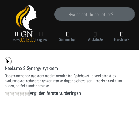
Skriv inn et søkeord. De første resultatene v
Sammenlign
Ønskeliste
Handlekurv
Meny
Logg inn
NeoLumo 3 Synergy øyekrem
Oppstrammende øyekrem med mineraler fra Dødehavet, algeekstrakt og
hyaluronsyre: reduserer rynker, mørke ringer og hevelser – trekker raskt inn i
huden, perfekt under sminke.
Angi den første vurderingen