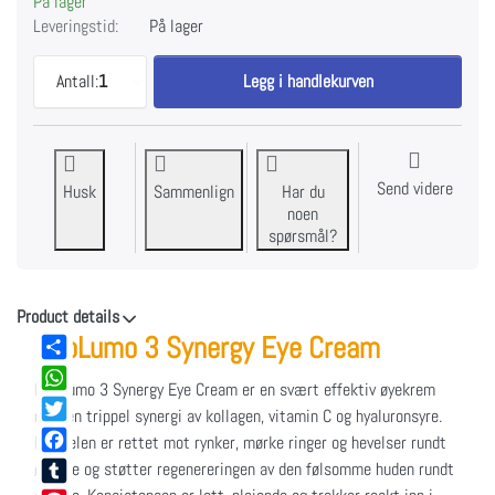
På lager
Leveringstid:
På lager
NeoLumo 3 Synergy øyekrem til EUR 99,95, mengde
Antall:
1
Legg i handlekurven
Send videre
Husk
Sammenlign
Har du
noen
spørsmål?
Product details
NeoLumo 3 Synergy Eye Cream
Share
NeoLumo 3 Synergy Eye Cream er en svært effektiv øyekrem
WhatsApp
med en trippel synergi av kollagen, vitamin C og hyaluronsyre.
Twitter
Formelen er rettet mot rynker, mørke ringer og hevelser rundt
Facebook
øynene og støtter regenereringen av den følsomme huden rundt