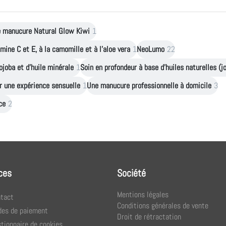
e manucure Natural Glow Kiwi
1
mine C et E, à la camomille et à l'aloe vera
1
NeoLumo
22
ojoba et d'huile minérale
1
Soin en profondeur à base d'huiles naturelles (
r une expérience sensuelle
1
Une manucure professionnelle à domicile
3
ce
2
ces
Société
Mentions légales
tact
Conditions générales de vente
es de paiement
Droit de rétractation
tionnaire de cookies