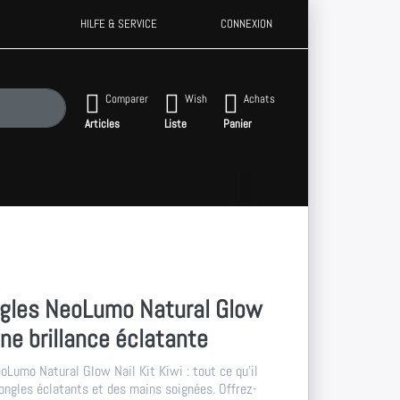
HILFE & SERVICE
CONNEXION
nt. Appuie sur la touche "Entrée" pour afficher tous les résultats.
Comparer
Wish
Achats
Articles
Liste
Panier
ngles NeoLumo Natural Glow
ne brillance éclatante
oLumo Natural Glow Nail Kit Kiwi : tout ce qu'il
ongles éclatants et des mains soignées. Offrez-