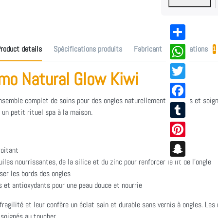
Share
roduct details
Spécifications produits
Fabricant
Evaluations
1
WhatsApp
mo Natural Glow Kiwi
Twitter
semble complet de soins pour des ongles naturellement brillants et soign
Facebook
un petit rituel spa à la maison.
Tumblr
Pinterest
roitant
les nourrissantes, de la silice et du zinc pour renforcer le lit de l'ongle
Snapchat
sser les bords des ongles
s et antioxydants pour une peau douce et nourrie
 fragilité et leur confère un éclat sain et durable sans vernis à ongles. Le
 soignés au toucher.