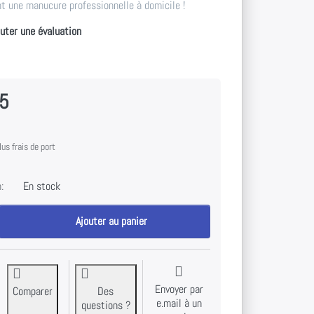
t une manucure professionnelle à domicile !
outer une évaluation
95
us frais de port
:
En stock
Kit pour ongles NeoLumo Natural Glow Kiwi pour une brillance éclatante à
Ajouter au panier
Envoyer par
Comparer
Des
e.mail à un
questions ?