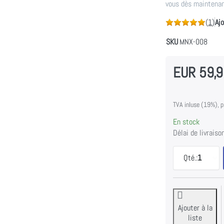
vous dès maintenan
(
1
)
Aj
SKU
MNX-008
EUR 59,
TVA inluse (19%), pl
En stock
Délai de livraison
Qté.:
1
Ajouter à la
liste