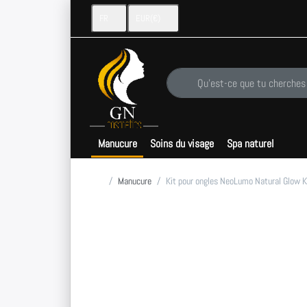
FR
EUR
(€)
Saisissez un terme de recherche. 
Manucure
Soins du visage
Spa naturel
Accueil
Manucure
Kit pour ongles NeoLumo Natural Glow Ki