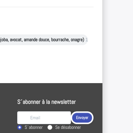
jojoba, avocat, amande douce, bourrache, onagre)
1
S´abonner à la newsletter
Envoyer
Choisir une action
S´abonner
Se désabonner