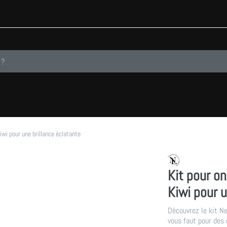
Pendant que vous tapez, les premiers résultats apparaissent automatiqueme
wi pour une brillance éclatante
Kit pour o
Kiwi pour u
Découvrez le kit Ne
vous faut pour des 