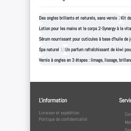
Des ongles brillants et naturels, sans vernis
2
Kit d
Lotion pour les mains et le corps 2-Synergy à la vita
Sérum nourrissant pour cuticules à base d'huile de j
Spa naturel
11
Un parfum rafraîchissant de kiwi pou
Vernis à ongles en 3 étapes : limage, lissage, brillan
L'information
Servi
Livraison et expédition
Con
Politique de confidentialité
Mod
Ges