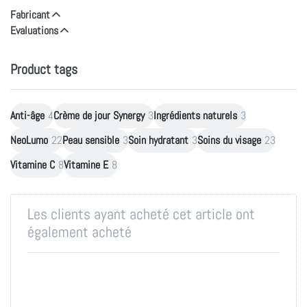
Fabricant
Evaluations
Product tags
Anti-âge
4
Crème de jour Synergy
3
Ingrédients naturels
3
NeoLumo
22
Peau sensible
3
Soin hydratant
3
Soins du visage
23
Vitamine C
8
Vitamine E
8
Les clients ayant acheté cet article ont
également acheté