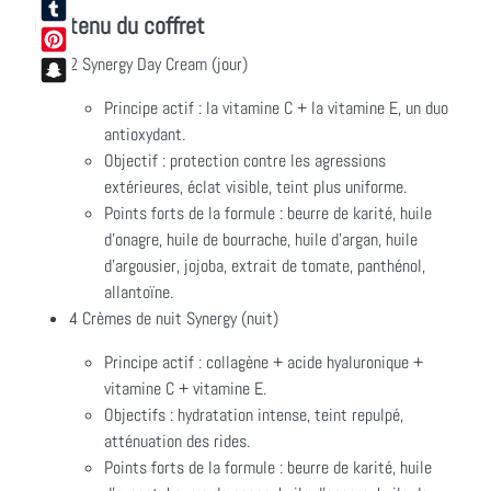
Facebook
Contenu du coffret
Tumblr
2 Synergy Day Cream (jour)
Pinterest
Snapchat
Principe actif : la vitamine C + la vitamine E, un duo
antioxydant.
Objectif : protection contre les agressions
extérieures, éclat visible, teint plus uniforme.
Points forts de la formule : beurre de karité, huile
d'onagre, huile de bourrache, huile d'argan, huile
d'argousier, jojoba, extrait de tomate, panthénol,
allantoïne.
4 Crèmes de nuit Synergy (nuit)
Principe actif : collagène + acide hyaluronique +
vitamine C + vitamine E.
Objectifs : hydratation intense, teint repulpé,
atténuation des rides.
Points forts de la formule : beurre de karité, huile