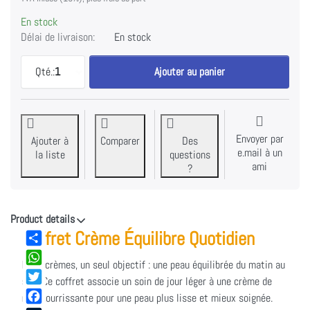
En stock
Délai de livraison:
En stock
Coffret de crème quotidienne NeoLumo Daily Balance
Qté.:
1
Ajouter au panier
Envoyer par
Ajouter à
Comparer
Des
e.mail à un
la liste
questions
ami
?
Product details
Coffret Crème Équilibre Quotidien
Share
Deux crèmes, un seul objectif : une peau équilibrée du matin au
WhatsApp
soir. Ce coffret associe un soin de jour léger à une crème de
Twitter
nuit nourrissante pour une peau plus lisse et mieux soignée.