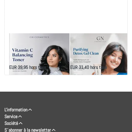
Tonique équilibrant à
Gel nettoyant
la vitamine C
purifiant et
NeoLumo
détoxifiant NeoLumo
EUR 39,95 hors taxe
EUR 31,40 hors taxe
L'information
Service
Société
S´abonner à la newsletter