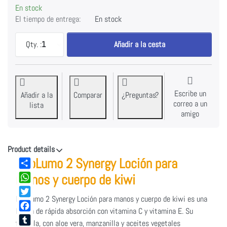
En stock
El tiempo de entrega:
En stock
NeoLumo 2 Synergy Loción para manos y cuerpo de ki
Qty. :
1
Añadir a la cesta
Escribe un
Añadir a la
Comparar
¿Preguntas?
correo a un
lista
amigo
Product details
NeoLumo 2 Synergy Loción para
Share
manos y cuerpo de kiwi
WhatsApp
NeoLumo 2 Synergy Loción para manos y cuerpo de kiwi es una
Twitter
loción de rápida absorción con vitamina C y vitamina E. Su
Facebook
fórmula, con aloe vera, manzanilla y aceites vegetales