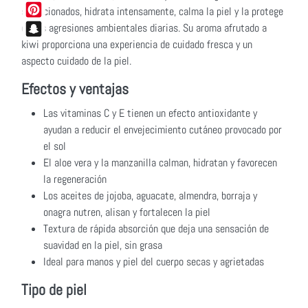
Tumblr
seleccionados, hidrata intensamente, calma la piel y la protege
Pinterest
de las agresiones ambientales diarias. Su aroma afrutado a
kiwi proporciona una experiencia de cuidado fresca y un
Snapchat
aspecto cuidado de la piel.
Efectos y ventajas
Las vitaminas C y E tienen un efecto antioxidante y
ayudan a reducir el envejecimiento cutáneo provocado por
el sol
El aloe vera y la manzanilla calman, hidratan y favorecen
la regeneración
Los aceites de jojoba, aguacate, almendra, borraja y
onagra nutren, alisan y fortalecen la piel
Textura de rápida absorción que deja una sensación de
suavidad en la piel, sin grasa
Ideal para manos y piel del cuerpo secas y agrietadas
Tipo de piel