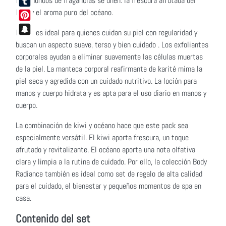
Dos mundos de fragancias se unen: la frescura afrutada del
kiwi y el aroma puro del océano.
Tumblr
Pinterest
El set es ideal para quienes cuidan su piel con regularidad y
Snapchat
buscan un aspecto suave, terso y bien cuidado . Los exfoliantes
corporales ayudan a eliminar suavemente las células muertas
de la piel. La manteca corporal reafirmante de karité mima la
piel seca y agredida con un cuidado nutritivo. La loción para
manos y cuerpo hidrata y es apta para el uso diario en manos y
cuerpo.
La combinación de kiwi y océano hace que este pack sea
especialmente versátil. El kiwi aporta frescura, un toque
afrutado y revitalizante. El océano aporta una nota olfativa
clara y limpia a la rutina de cuidado. Por ello, la colección Body
Radiance también es ideal como set de regalo de alta calidad
para el cuidado, el bienestar y pequeños momentos de spa en
casa.
Contenido del set