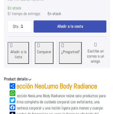
En stock
El tiempo de entrega:
En stock
Colección NeoLumo Body Radiance a EUR 169,95, can
Qty. :
1
Añadir a la cesta
Escribe un
Añadir a la
Comparar
¿Preguntas?
correo a un
lista
amigo
Product details
Colección NeoLumo Body Radiance
Share
La colección NeoLumo Body Radiance reúne seis productos para
WhatsApp
una rutina completa de cuidado corporal con exfoliante, una
Twitter
rica manteca corporal y una loción ligera para manos y cuerpo.
Facebook