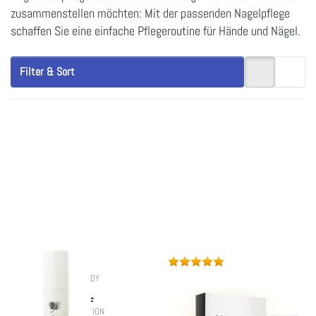
zusammenstellen möchten: Mit der passenden Nagelpflege
schaffen Sie eine einfache Pflegeroutine für Hände und Nägel.
Filter & Sort
Press
Press
ENTER
ENTER
for more
for more
options
options
to
to
CUTICLE
NATURAL
OIL
GLOW
NAIL KIT
KIWI
There are no reviews for this product yet.
Rating: 5 out of 5 stars. 
LISTEN TO YOUR BODY
NEOLUMO
CUTICLE OIL
NATURAL GLOW NAIL
KIT KIWI
HAND AND BODY LOTION