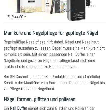
Naturally beautiful, shiny nails—no
healthy nails. Experience a
In stock
polish required! Discover the
professional manicure right at
NeoLumo Natural Glow Kit Ocean
EUR 16,90 *
home!
In stock
for spa-quality hand and nail care.
EUR 44,90 *
Maniküre und Nagelpflege für gepflegte Nägel
Regelmäßige Nagelpflege hilft dabei, Nägel und Nagelhaut
gepflegt aussehen zu lassen. Dabei muss eine Maniküre nicht
kompliziert sein. Mit einem passenden Nail Buffer, einer
Nagelfeile und gezielter Nagelhautpflege lässt sich eine
praktische Routine auch zu Hause umsetzen.
Bei GN Cosmetics finden Sie Produkte für unterschiedliche
Schritte der Maniküre: vom Formen und Polieren der Nägel bis
zur Pflege trockener Nagelhaut.
Nägel formen, glätten und polieren
Ein
Nail Buffer
eignet sich zum Glätten und Polieren der