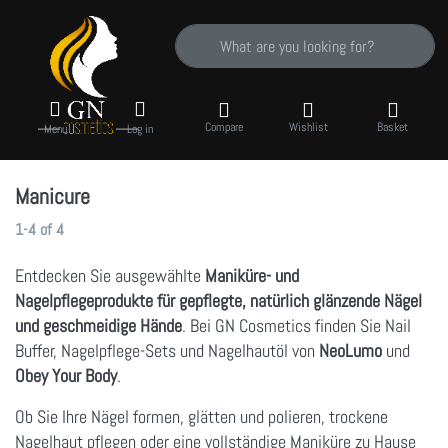
Enter a search term. Results will appear auto
Compare
Wishlist
Basket
Menu
Log in
Manicure
Search results:
1-4
of
4
Entdecken Sie ausgewählte
Maniküre- und
Nagelpflegeprodukte für gepflegte, natürlich glänzende Nägel
und geschmeidige Hände
. Bei GN Cosmetics finden Sie Nail
Buffer, Nagelpflege-Sets und Nagelhautöl von
NeoLumo
und
Obey Your Body
.
Ob Sie Ihre Nägel formen, glätten und polieren, trockene
Nagelhaut pflegen oder eine vollständige Maniküre zu Hause